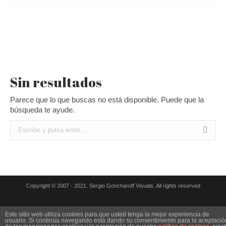
Testimonios:
Estás aquí:
Inicio
Sin resultados
Parece que lo que buscas no está disponible. Puede que la
búsqueda te ayude.
Buscar:
Copyright © 2007 - 2021. Sergio Goncharoff Visuals. All rights reserved
Este sitio web utiliza cookies para que usted tenga la mejor experiencia de
usuario. Si continúa navegando está dando su consentimiento para la aceptació