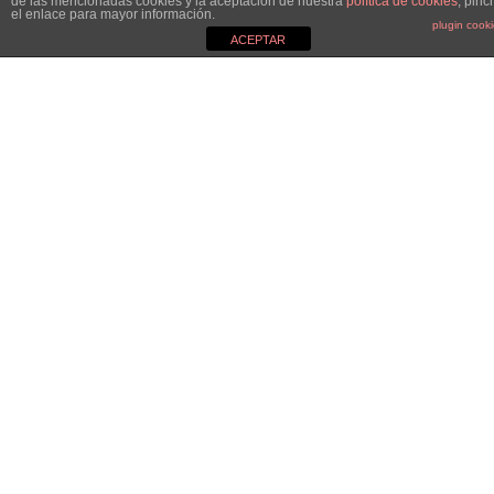
de las mencionadas cookies y la aceptación de nuestra
política de cookies
, pinc
el enlace para mayor información.
plugin cook
ACEPTAR