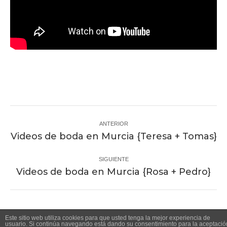
Navegación
entre
ANTERIOR
Proyecto
Videos de boda en Murcia {Teresa + Tomas}
proyectos
anterior
SIGUIENTE
Proyecto
Videos de boda en Murcia {Rosa + Pedro}
siguiente
Este sitio web utiliza cookies para que usted tenga la mejor experiencia de
usuario. Si continúa navegando está dando su consentimiento para la aceptació