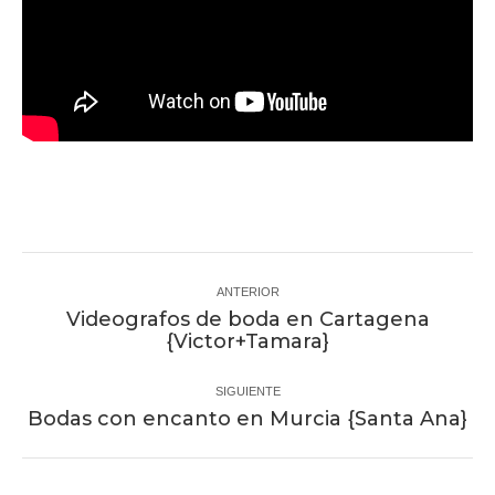
Navegación
entre
ANTERIOR
Videografos de boda en Cartagena
proyectos
Proyecto
{Victor+Tamara}
anterior
SIGUIENTE
Proyecto
Bodas con encanto en Murcia {Santa Ana}
siguiente