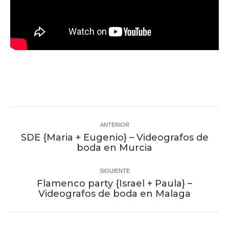
Navegación
entre
ANTERIOR
SDE {Maria + Eugenio} – Videografos de
proyectos
Proyecto
boda en Murcia
anterior
SIGUIENTE
Flamenco party {Israel + Paula} –
Proyecto
Videografos de boda en Malaga
siguiente